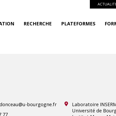
ACTUALIT
ATION
RECHERCHE
PLATEFORMES
FOR
rdonceau@u-bourgogne.fr
Laboratoire INSER
Université de Bour
7 77