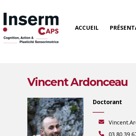
Skip
to
main
content
ACCUEIL
PRÉSENT
Vincent Ardonceau
Doctorant
Vincent.A
03 80 39 6