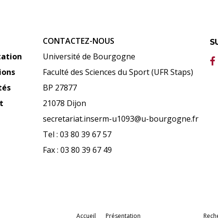
CONTACTEZ-NOUS
S
tation
Université de Bourgogne
ions
Faculté des Sciences du Sport (UFR Staps)
tés
BP 27877
t
21078 Dijon
secretariat.inserm-u1093@u-bourgogne.fr
Tel : 03 80 39 67 57
Fax : 03 80 39 67 49
Accueil
Présentation
Rech