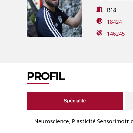
R18
Hit enter to search or ESC to close
18424
146245
PROFIL
Spécialité
Neuroscience, Plasticité Sensorimotri