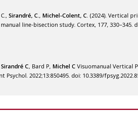
 C.,
Sirandré, C
.,
Michel-Colent, C
. (2024). Vertical 
anual line-bisection study. Cortex, 177, 330–345. do
,
Sirandré C
, Bard P,
Michel C
Visuomanual Vertical P
t Psychol. 2022;13:850495. doi: 10.3389/fpsyg.2022.