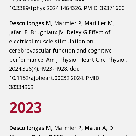
10.3389/fphys.2024.1464326. PMID: 39371600.
Descollonges M
, Marmier P, Marillier M,
Jafari E, Brugniaux JV,
Deley G
Effect of
electrical muscle stimulation on
cerebrovascular function and cognitive
performance. Am J Physiol Heart Circ Physiol.
2024;326(4):H923-H928. doi:
10.1152/ajpheart.00032.2024. PMID:
38334969.
2023
Descollonges M
, Marmier P,
Mater A
, Di