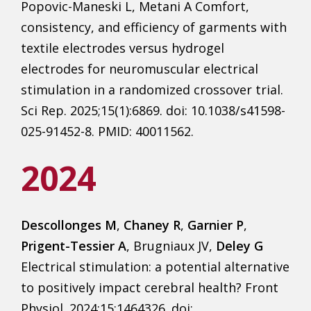
Popovic-Maneski L, Metani A Comfort,
consistency, and efficiency of garments with
textile electrodes versus hydrogel
electrodes for neuromuscular electrical
stimulation in a randomized crossover trial.
Sci Rep. 2025;15(1):6869. doi: 10.1038/s41598-
025-91452-8. PMID: 40011562.
2024
Descollonges M
,
Chaney R
,
Garnier P
,
Prigent-Tessier A
, Brugniaux JV,
Deley G
Electrical stimulation: a potential alternative
to positively impact cerebral health? Front
Physiol. 2024;15:1464326. doi: