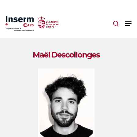
Skip
to
main
content
Maël Descollonges