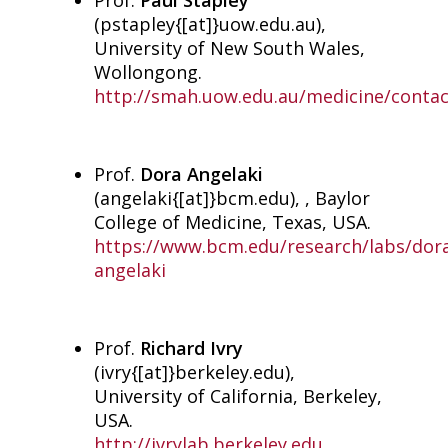
(pstapley{[at]}uow.edu.au),
University of New South Wales,
Wollongong.
http://smah.uow.edu.au/medicine/cont
Prof.
Dora Angelaki
(angelaki{[at]}bcm.edu), , Baylor
College of Medicine, Texas, USA.
https://www.bcm.edu/research/labs/dor
angelaki
Prof.
Richard Ivry
(ivry{[at]}berkeley.edu),
University of California, Berkeley,
USA.
http://ivrylab.berkeley.edu