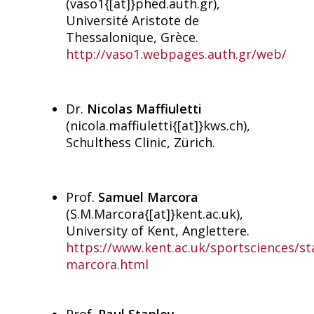
(vaso1{[at]}phed.auth.gr),
Université Aristote de
Thessalonique, Grèce.
http://vaso1.webpages.auth.gr/web/
Dr.
Nicolas Maffiuletti
(nicola.maffiuletti{[at]}kws.ch),
Schulthess Clinic, Zürich.
Prof.
Samuel Marcora
(S.M.Marcora{[at]}kent.ac.uk),
University of Kent, Anglettere.
https://www.kent.ac.uk/sportsciences/st
marcora.html
Prof.
Paul Stapley