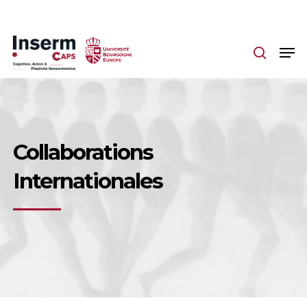
Skip
to
main
content
Collaborations
Internationales