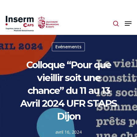
Skip
to
main
content
Evénements
Colloque “Pour que
vieillir soit une
chance” du 11 au 13
Avril 2024 UFR STAPS
Dijon
avril 16, 2024