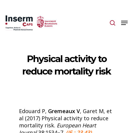
Skip
to
main
content
Physical activity to
reduce mortality risk
Edouard P,
Gremeaux V
, Garet M, et
al (2017) Physical activity to reduce
mortality risk.
European Heart
Journal
38:1534–7.
(IF : 23.43)