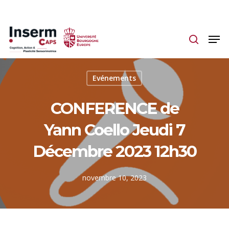
Skip
to
main
content
Evénements
CONFERENCE de
Yann Coello Jeudi 7
Décembre 2023 12h30
novembre 10, 2023