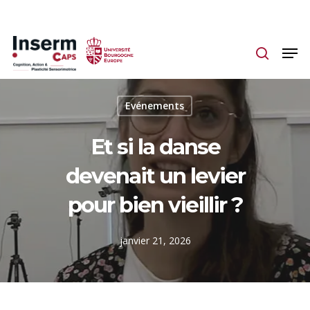
Skip
to
main
content
Evénements
Et si la danse
devenait un levier
pour bien vieillir ?
janvier 21, 2026