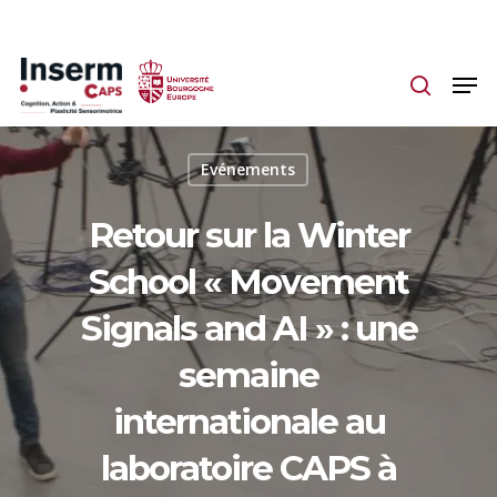
Skip
to
main
content
Evénements
Retour sur la Winter
School « Movement
Signals and AI » : une
semaine
internationale au
laboratoire CAPS à